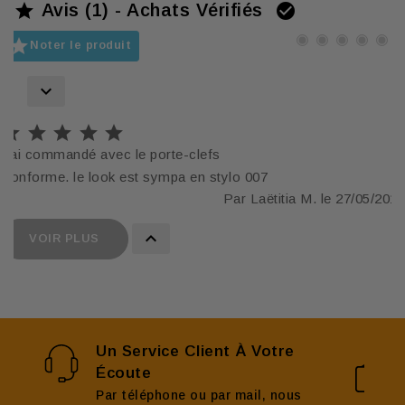
Avis (1) - Achats Vérifiés



Noter le produit






J'ai commandé avec le porte-clefs
Conforme. le look est sympa en stylo 007
Par Laëtitia M. le 27/05/2019

VOIR PLUS
Un Service Client À Votre
Écoute
Par téléphone ou par mail, nous