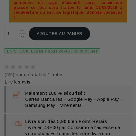
annoncés en page d'accueil toute commande
passée ce jour sera traitée le lundi 17/08/2026 à
réouverture du service logistique. Bonnes vacances
!
AJOUTER AU PANIER
EN STOCK. Expédié sous 24-48H/jours ouvrés
(5/5) sur un total de 1 notes
Lire les avis
Paiement 100 % sécurisé :
Cartes Bancaires - Google Pay - Apple Pay -
Samsung Pay - Virements
Livraison dès 5,90 € en Point Relais
Livré en 48H00 par Colissimo à l'adresse de
votre choix ➜ Toutes les infos livraison