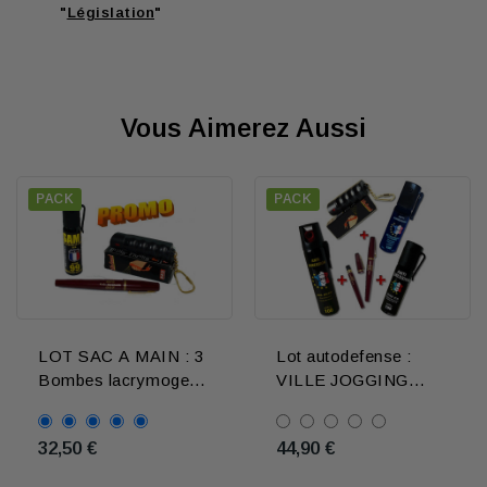
"
Législation
"
Vous Aimerez Aussi
PACK
PACK
LOT SAC A MAIN : 3
Lot autodefense :
Bombes lacrymogene
VILLE JOGGING
discrètes et efficaces
VOITURE
32,50 €
44,90 €