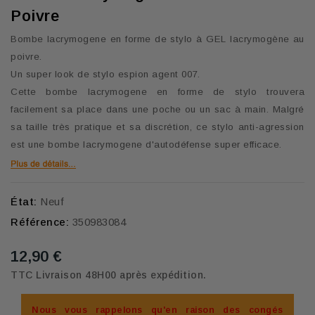
Poivre
Bombe lacrymogene en forme de stylo à GEL lacrymogène au
poivre.
Un super look de
stylo espion agent 007.
Cette bombe lacrymogene en forme de stylo trouvera
facilement sa place dans une poche ou un sac à main.
Malgré
sa taille très pratique et sa discrétion, ce stylo anti-agression
est une bombe lacrymogene d'autodéfense super efficace.
État:
Neuf
Référence:
350983084
12,90 €
TTC
Livraison 48H00 après expédition.
Nous vous rappelons qu'en raison des congés