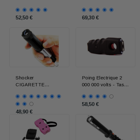
lacrymogene
URBAIN
52,50 €
69,30 €
Shocker
Poing Electrique 2
CIGARETTE
000 000 volts - Taser
ELECTRONIQUE
Coupe-circuit
TASER E-Cig
58,50 €
48,90 €