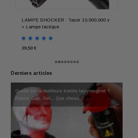
LAMPE SHOCKER : Taser 10.000.000 v
+ Lampe tactique
39,50 €
Derniers articles
Quelle est la meilleure bombe lacrymogène ?
Meilleur Taser 2026 : Comparatif Shockers en
Poivre, Gaz, Gel... Que choisir ?
Un mineur peut-il acheter une bombe lacrymogène selon la loi ?
Est-ce légal d'acheter un tazer ? Taser ou
puissance, formats et critères
Shocker, que dit la loi ?