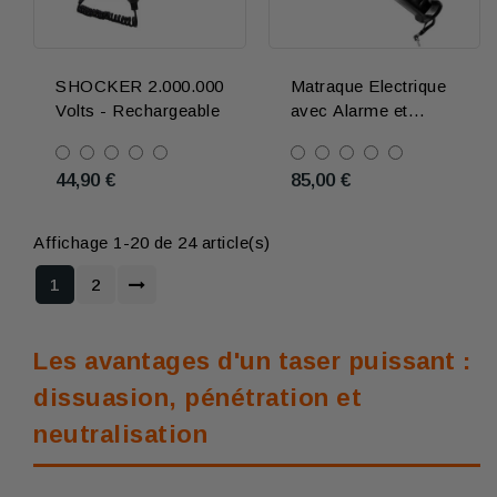
Noir
Rose
SHOCKER 2.000.000
Matraque Electrique
Volts - Rechargeable
avec Alarme et
Lampe torche.
Coupe-circuit de
44,90 €
85,00 €
sécurité
Affichage 1-20 de 24 article(s)
1
2
Les avantages d'un taser puissant :
dissuasion, pénétration et
neutralisation