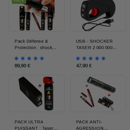
PACK
Pack Défense &
USB - SHOCKER
Protection : shocker
TASER 2 000 000
E-Cig 9000KV +
Volts - Coupe circuit
bombe lacrymogene
securité
89,90 €
47,90 €
GEL et GAZ
PACK ULTRA
PACK ANTI-
PUISSANT : Taser +
AGRESSION