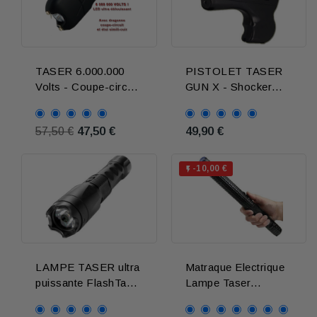
TASER 6.000.000
PISTOLET TASER
Volts - Coupe-circuit
GUN X - Shocker
sécurité
puissant 6.000.000
Volts
47,50 €
49,90 €
57,50 €
-10,00 €

LAMPE TASER ultra
Matraque Electrique
puissante FlashTac
Lampe Taser
PRO
XTREME X8