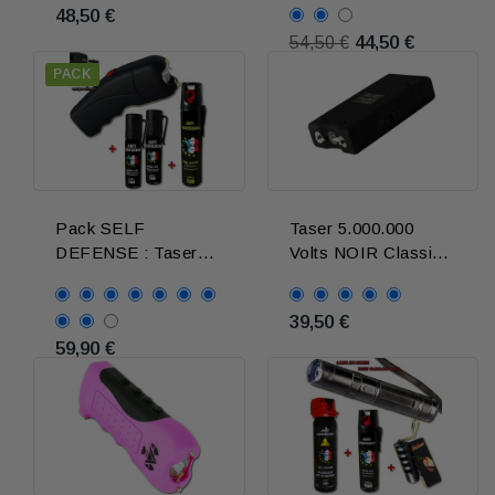
48,50 €
44,50 €
54,50 €
PACK
Pack SELF
Taser 5.000.000
DEFENSE : Taser
Volts NOIR Classic
sécurité + Lacrymo
Square
GAZ-GEL
39,50 €
59,90 €