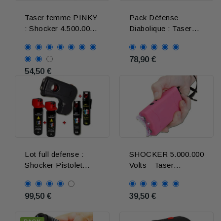
Taser femme PINKY
Pack Défense
: Shocker 4.500.000
Diabolique : Taser
V + Alarme + lampe
puissant + bombes
LED
lacrymogene
78,90 €
54,50 €
Lot full defense :
SHOCKER 5.000.000
Shocker Pistolet
Volts - Taser
Taser et lot de
electrique ROSE
bombes
99,50 €
39,50 €
lacrymogenes