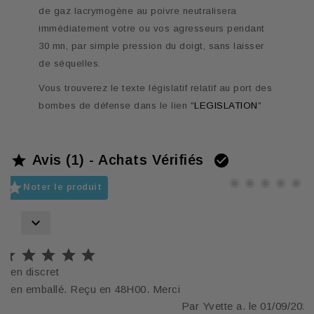
de gaz lacrymogène au poivre neutralisera
immédiatement votre ou vos agresseurs pendant
30 mn, par simple pression du doigt, sans laisser
de séquelles.
Vous trouverez le texte législatif relatif au port des
bombes de défense dans le lien "
LEGISLATION
"
Avis (1) - Achats Vérifiés



Noter le produit






Bien discret
Bien emballé. Reçu en 48H00. Merci
Par Yvette a. le 01/09/2022