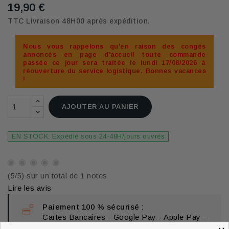
19,90 €
TTC
Livraison 48H00 après expédition.
Nous vous rappelons qu'en raison des congés
annoncés en page d'accueil toute commande
passée ce jour sera traitée le lundi 17/08/2026 à
réouverture du service logistique. Bonnes vacances
!
AJOUTER AU PANIER
EN STOCK. Expédié sous 24-48H/jours ouvrés
(5/5) sur un total de 1 notes
Lire les avis
Paiement 100 % sécurisé :
Cartes Bancaires - Google Pay - Apple Pay -
Samsung Pay - Virements