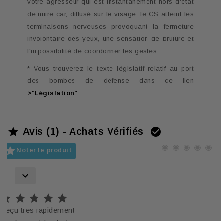
votre agresseur qui est instantanément hors d'état
de nuire car, diffusé sur le visage, le CS atteint les
terminaisons nerveuses provoquant la fermeture
involontaire des yeux, une sensation de brûlure et
l'impossibilité de coordonner les gestes.
* Vous trouverez le texte législatif relatif au port
des bombes de défense dans ce lien
>
"
Législation
"
Avis (1) - Achats Vérifiés



Noter le produit






Reçu tres rapidement