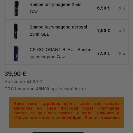
Bombe lacrymogene 25ml
6,90 €
x 2
GAZ
Bombe lacrymogene aérosol
7,50 €
x 2
25ml GEL
CS COLORANT BLEU : Bombe
7,90 €
x 2
lacrymogene Gaz
39,90 €
Au lieu de 44,60 €
TTC
Livraison 48H00 après expédition.
Nous vous rappelons qu'en raison des congés
annoncés en page d'accueil toute commande
passée ce jour sera traitée le lundi 17/08/2026 à
réouverture du service logistique. Bonnes vacances
!