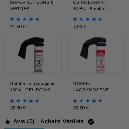
SUPER JET LONG 8
CS COLORANT
METRES -
BLEU : Bombe
Lacrymogène Poivre
lacrymogene Gaz
100mL
21,50 €
7,90 €
Bombe Lacrymogène
BOMBE
100mL GEL POIVRE
LACRYMOGENE
- Poignée extincteur
GAZ CS Le
Protecteur - 100ml
26,90 €
23,90 €
poignée extincteur
Avis (0) - Achats Vérifiés

