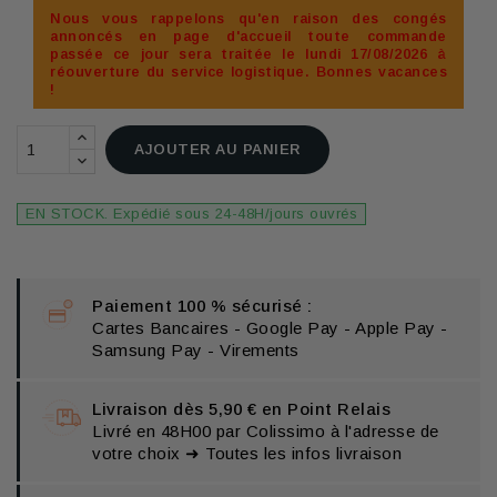
Nous vous rappelons qu'en raison des congés
annoncés en page d'accueil toute commande
passée ce jour sera traitée le lundi 17/08/2026 à
réouverture du service logistique. Bonnes vacances
!
AJOUTER AU PANIER
EN STOCK. Expédié sous 24-48H/jours ouvrés
Paiement 100 % sécurisé :
Cartes Bancaires - Google Pay - Apple Pay -
Samsung Pay - Virements
Livraison dès 5,90 € en Point Relais
Livré en 48H00 par Colissimo à l'adresse de
votre choix ➜ Toutes les infos livraison