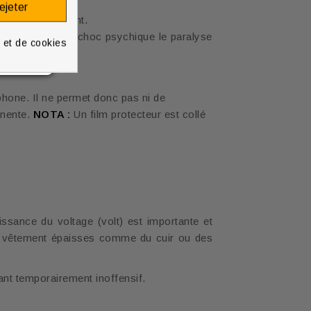
ite de
ejeter
rsé psychiquement.
'orientation. Un choc psychique le paralyse
é et de cookies
phone. Il ne permet donc pas ni de
anente.
NOTA :
Un film protecteur est collé
ssance du voltage (volt) est importante et
de vêtement épaisses comme du cuir ou des
ant temporairement inoffensif.