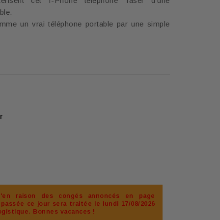
actérisent cet I-Phone téléphone Taser d'une
ble.
mme un vrai téléphone portable par une simple
r
u'en raison des congés annoncés en page
assée ce jour sera traitée le lundi 17/08/2026
ogistique. Bonnes vacances !