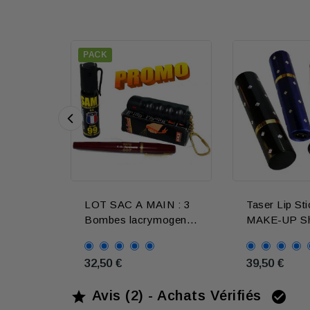
PACK
Noir
Rose
Bleu
Rou
LOT SAC A MAIN : 3
Taser Lip Sti
Bombes lacrymogene
MAKE-UP Sh
discrètes et efficaces
rechargeable
32,50 €
39,50 €
Avis (2) - Achats Vérifiés

