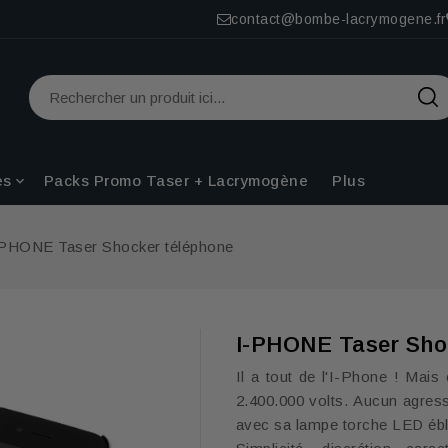
contact@bombe-lacrymogene.fr
Plus
es
Packs Promo Taser + Lacrymogène

-PHONE Taser Shocker téléphone
I-PHONE Taser Sho
Il a tout de l'I-Phone ! Mai
2.400.000 volts. Aucun agress
avec sa lampe torche LED ébl