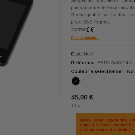
Simplicité, discrétion car
puissance de défense redouta
Rechargeable sur secteur co
prise USB fournie.
Norme
État:
Neuf
Référence:
ESRU2400IP4N
Couleur à sélectionner : Noi
Blanc
Noir
45,90 €
TTC
Nous vous rappelons q
d'accueil toute commande p
à réouverture du service l