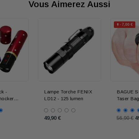
Vous Aimerez Aussi
-7,00 €

ge
ck -
Lampe Torche FENIX
BAGUE S
ocker
LD12 - 125 lumen
Taser Bag
2.000.000 
49,90 €
4
56,90 €