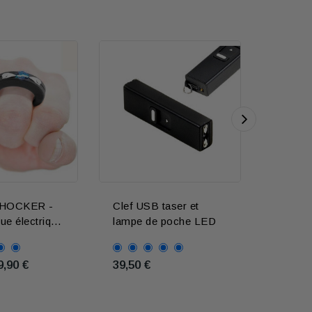
HOCKER -
Clef USB taser et
Shocke
ue électrique
lampe de poche LED
taser
volts
Galaxy
9,90 €
39,50 €
49,90 