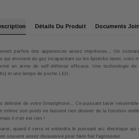
scription
Détails Du Produit
Documents Join
ennent parfois des apparences assez imprévues... On connais
s qui envoient du gaz incapacitant ou les lipsticks-taser, voici
formé en arme de self-défense efficace. Une technologie de
olts) et une lampe de poche LED.
us délester de votre Smartphone... Ce puissant taser ressemble 
t même son poids ne laissent rien deviner de la fonction réell
mais il n'en est rien !
arer, quand il verra et entendra le puissant arc électrique q
 bien souvent assez dissuasive pour faire fuir l'agresseur.