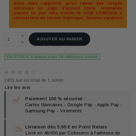
Nous vous rappelons qu'en raison des congés
annoncés en page d'accueil toute commande
passée ce jour sera traitée le lundi 17/08/2026 à
réouverture du service logistique. Bonnes vacances
!
AJOUTER AU PANIER
EN STOCK. Expédié sous 24-48H/jours ouvrés
(4/5) sur un total de 1 notes
Lire les avis
Paiement 100 % sécurisé :
Cartes Bancaires - Google Pay - Apple Pay -
Samsung Pay - Virements
Livraison dès 5,90 € en Point Relais
Livré en 48H00 par Colissimo à l'adresse de