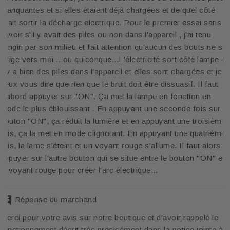
manquantes et si elles étaient déjà chargées et de quel côté
allait sortir la décharge electrique. Pour le premier essai sans
savoir s'il y avait des piles ou non dans l'appareil , j'ai tenu
l'engin par son milieu et fait attention qu'aucun des bouts ne se
dirige vers moi ...ou quiconque...L'électricité sort côté lampe et
il y a bien des piles dans l'appareil et elles sont chargées et je
peux vous dire que rien que le bruit doit être dissuasif. Il faut
d'abord appuyer sur "ON". Ça met la lampe en fonction en
mode le plus éblouissant . En appuyant une seconde fois sur le
bouton "ON", ça réduit la lumière et en appuyant une troisième
fois, ça la met en mode clignotant. En appuyant une quatrième
fois, la lame s'éteint et un voyant rouge s'allume. Il faut alors
appuyer sur l'autre bouton qui se situe entre le bouton "ON" et
le voyant rouge pour créer l'arc électrique...
comment
Réponse du marchand
Merci pour votre avis sur notre boutique et d'avoir rappelé le
fonctionnement décrit très précisément dans la notice jointe à