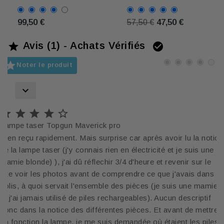
Taser et lot de
sécurité
bombes
99,50 €
47,50 €
57,50 €
lacrymogenes
Avis (1) - Achats Vérifiés



Noter le produit






Lampe taser Topgun Maverick pro
Bien reçu rapidement. Mais surprise car après avoir lu la notice
de la lampe taser (j'y connais rien en électricité et je suis une
mamie blonde) ), j'ai dû réflechir 3/4 d'heure et revenir sur le
site voir les photos avant de comprendre ce que j'avais dans le
colis, à quoi servait l'ensemble des pièces (je suis une mamie
et j'ai jamais utilisé de piles rechargeables). Aucun descriptif
donc dans la notice des différentes pièces. Et avant de mettre
en fonction la lampe, je me suis demandée où étaient les piles