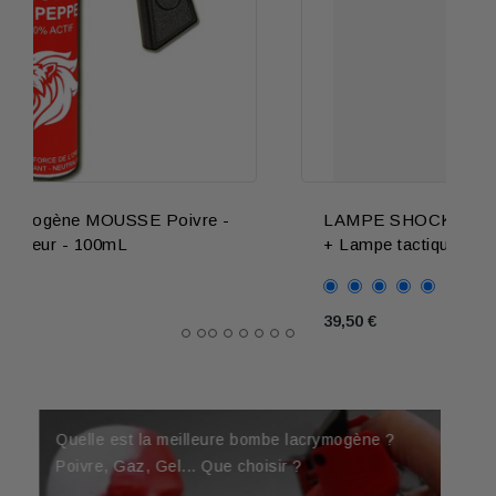
LAMPE SHOCKER : Taser 10.000.000 v
+ Lampe tactique
39,50 €
Derniers articles
Quelle est la meilleure bombe lacrymogène ?
Meilleur Taser 2026 : Comparatif Shockers en
Poivre, Gaz, Gel... Que choisir ?
Un mineur peut-il acheter une bombe lacrymogène selon la loi ?
Est-ce légal d'acheter un tazer ? Taser ou
puissance, formats et critères
Shocker, que dit la loi ?